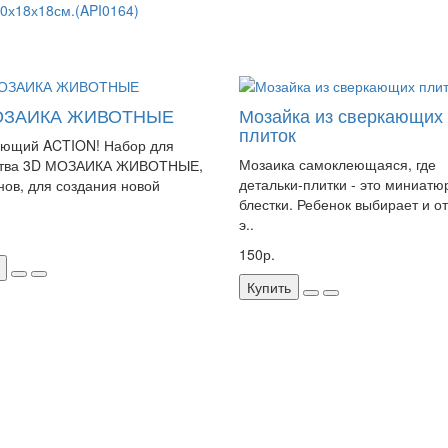
0х18х18см.(API0164)
ОЗАИКА ЖИВОТНЫЕ
Мозайка из сверкающих
плиток
ающий ACTION! Набор для
Мозаика самоклеющаяся, где
ства 3D МОЗАИКА ЖИВОТНЫЕ,
детальки-плитки - это миниат
нов, для создания новой
блестки. Ребенок выбирает и о
э..
150р.
Купить