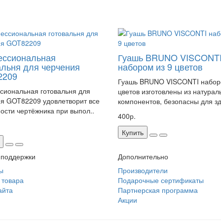
ссиональная
Гуашь BRUNO VISCONT
альня для черчения
набором из 9 цветов
2209
Гуашь BRUNO VISCONTI набор
иональная готовальня для
цветов изготовлены из натурал
я GOT82209 удовлетворит все
компонентов, безопасны для зд
ости чертёжника при выпол..
400р.
Купить
 поддержки
Дополнительно
ы
Производители
 товара
Подарочные сертификаты
айта
Партнерская программа
Акции