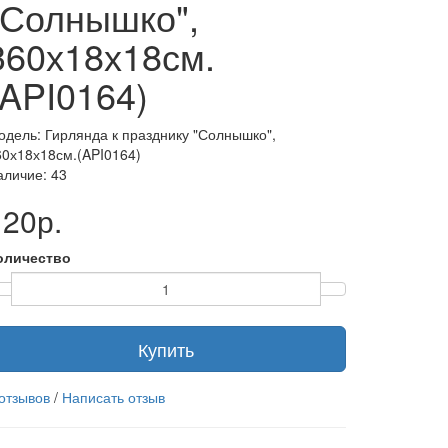
"Солнышко",
360х18х18см.
(API0164)
одель: Гирлянда к празднику "Солнышко",
60х18х18см.(API0164)
аличие: 43
120р.
оличество
Купить
 отзывов
/
Написать отзыв