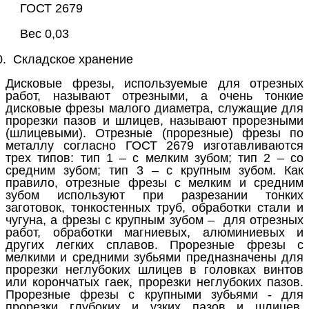
ГОСТ 2679
Вес 0,03
0.
Складское хранение
Дисковые фрезы, используемые для отрезных
работ, называют отрезными, а очень тонкие
дисковые фрезы малого диаметра, служащие для
прорезки пазов и шлицев, называют прорезными
(шлицевыми). Отрезные (прорезные) фрезы по
металлу согласно ГОСТ 2679 изготавливаются
трех типов: тип 1 – с мелким зубом; тип 2 – со
средним зубом; тип 3 – с крупным зубом. Как
правило, отрезные фрезы с мелким и средним
зубом используют при разрезании тонких
заготовок, тонкостенных труб, обработки стали и
чугуна, а фрезы с крупным зубом – для отрезных
работ, обработки магниевых, алюминиевых и
других легких сплавов. Прорезные фрезы с
мелкими и средними зубьями предназначены для
прорезки неглубоких шлицев в головках винтов
или корончатых гаек, прорезки неглубоких пазов.
Прорезные фрезы с крупными зубьями - для
прорезки глубоких и узких пазов и шлицев.